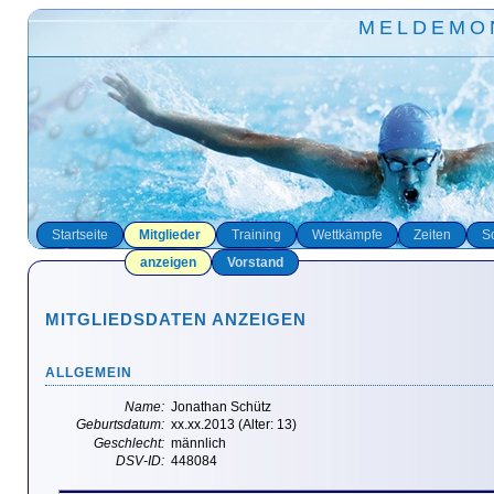
MELDEMO
Startseite
Mitglieder
Training
Wettkämpfe
Zeiten
S
anzeigen
Vorstand
MITGLIEDSDATEN ANZEIGEN
ALLGEMEIN
Name:
Jonathan Schütz
Geburtsdatum:
xx.xx.2013 (Alter: 13)
Geschlecht:
männlich
DSV-ID:
448084