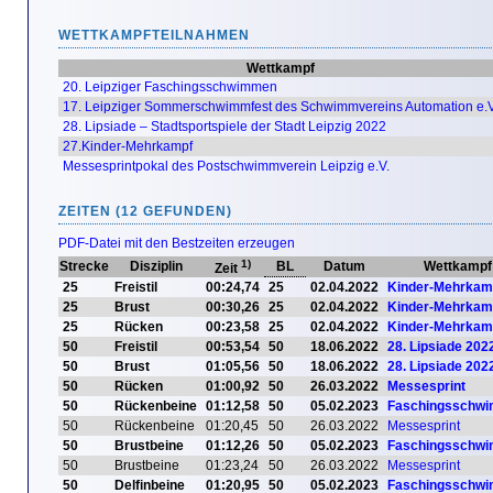
WETTKAMPFTEILNAHMEN
Wettkampf
20. Leipziger Faschingsschwimmen
17. Leipziger Sommerschwimmfest des Schwimmvereins Automation e.V
28. Lipsiade – Stadtsportspiele der Stadt Leipzig 2022
27.Kinder-Mehrkampf
Messesprintpokal des Postschwimmverein Leipzig e.V.
ZEITEN (12 GEFUNDEN)
PDF-Datei mit den Bestzeiten erzeugen
1)
Strecke
Disziplin
BL
Datum
Wettkampf
Zeit
25
Freistil
00:24,74
25
02.04.2022
Kinder-Mehrkam
25
Brust
00:30,26
25
02.04.2022
Kinder-Mehrkam
25
Rücken
00:23,58
25
02.04.2022
Kinder-Mehrkam
50
Freistil
00:53,54
50
18.06.2022
28. Lipsiade 202
50
Brust
01:05,56
50
18.06.2022
28. Lipsiade 202
50
Rücken
01:00,92
50
26.03.2022
Messesprint
50
Rückenbeine
01:12,58
50
05.02.2023
Faschingsschw
50
Rückenbeine
01:20,45
50
26.03.2022
Messesprint
50
Brustbeine
01:12,26
50
05.02.2023
Faschingsschw
50
Brustbeine
01:23,24
50
26.03.2022
Messesprint
50
Delfinbeine
01:20,95
50
05.02.2023
Faschingsschw