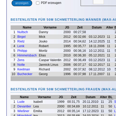
PDF erzeugen
BESTENLISTEN FÜR 50M SCHMETTERLING MÄNNER (MAX-AL
Name
Vorname
JG
Zeit
Datum
Alter
1
Nultsch
Danny
2000
00:27,58
2
Birgel
Mick
2012
00:32,66
03.12.2023
11
3
Rietz
Jouko
2014
00:34,62
14.12.2025
11
4
Lenk
Robert
1995
00:35,77
18.11.2006
11
5
Philipp
Moritz
2000
00:36,16
10.12.2011
11
6
Himmelsbach
Elias
2010
00:36,30
05.12.2021
11
7
Zens
Caspar Valentin
2012
00:36,49
03.12.2023
11
8
Nolte
Jannick Linus
2006
00:37,17
02.12.2017
11
9
Keetman
Richard
2002
00:37,92
08.12.2012
10
10
Buchecker
Georg
1996
00:37,98
17.11.2007
11
BESTENLISTEN FÜR 50M SCHMETTERLING FRAUEN (MAX-AL
Name
Vorname
JG
Zeit
Datum
Alter
BL
1
Lude
Isabell
1999
00:31,75
20.11.2010
11
25
S
2
Devantier
Lea
2000
00:34,69
10.12.2011
11
50
L
3
Wießner
Emilia
2012
00:35,14
17.12.2023
11
50
L
4
Münchhof
Ina
2013
00:35,68
24.03.2024
11
50
L