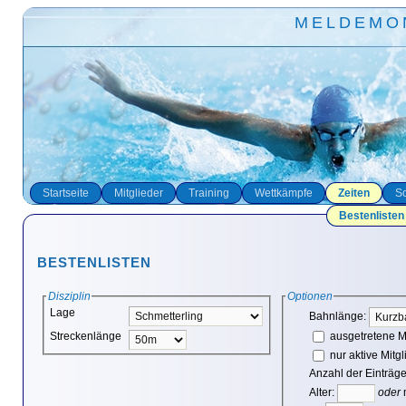
MELDEMO
Startseite
Mitglieder
Training
Wettkämpfe
Zeiten
So
Bestenlisten
BESTENLISTEN
Disziplin
Optionen
Lage
Bahnlänge:
Streckenlänge
ausgetretene Mi
nur aktive Mitgl
Anzahl der Einträge
Alter:
oder